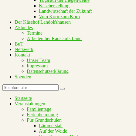
Yoga auf der Ziegenweide
Käseherstellung
Landwirtschaft der Zukunft
Vom Korn zum Korn
Der Käsehof Landolfshausen
Aktuelles
Termine
Arbeiten bei Raus aufs Land
BuT
Netzwerk
Kontakt
Unser Team
Impressum
Datenschutzerklärung
Spenden
Suchen
Startseite
Veranstaltungen
Familientage
Ferienbetreuung
Für Grundschulen
Lämmerstall
Auf der Weide