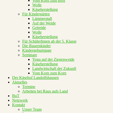
Vom Korn zum Brot
Wolle
Käseherstellung
Für Kindergärten
Lämmerstall
Auf der Weide
Getreide
Wolle
Käseherstellung
Für SchülerInnen ab der 5. Klasse
Die Bauernkinder
Kindergeburtstage
Seminare
Yoga auf der Ziegenweide
Käseherstellung
Landwirtschaft der Zukunft
Vom Korn zum Korn
Der Käsehof Landolfshausen
Aktuelles
Termine
Arbeiten bei Raus aufs Land
BuT
Netzwerk
Kontakt
Unser Team