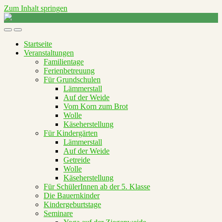
Zum Inhalt springen
Raus
aufs
Mobil-
Suchfeld
Land
Menü
umschalten
Startseite
umschalten
Veranstaltungen
Familientage
Ferienbetreuung
Für Grundschulen
Lämmerstall
Auf der Weide
Vom Korn zum Brot
Wolle
Käseherstellung
Für Kindergärten
Lämmerstall
Auf der Weide
Getreide
Wolle
Käseherstellung
Für SchülerInnen ab der 5. Klasse
Die Bauernkinder
Kindergeburtstage
Seminare