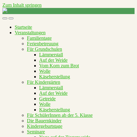
Zum Inhalt springen
Raus
aufs
Mobil-
Suchfeld
Land
Menü
umschalten
Startseite
umschalten
Veranstaltungen
Familientage
Ferienbetreuung
Für Grundschulen
Lämmerstall
Auf der Weide
Vom Korn zum Brot
Wolle
Käseherstellung
Für Kindergärten
Lämmerstall
Auf der Weide
Getreide
Wolle
Käseherstellung
Für SchülerInnen ab der 5. Klasse
Die Bauernkinder
Kindergeburtstage
Seminare