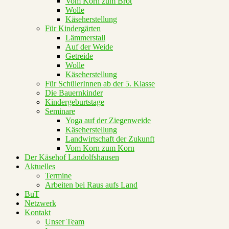
Vom Korn zum Brot
Wolle
Käseherstellung
Für Kindergärten
Lämmerstall
Auf der Weide
Getreide
Wolle
Käseherstellung
Für SchülerInnen ab der 5. Klasse
Die Bauernkinder
Kindergeburtstage
Seminare
Yoga auf der Ziegenweide
Käseherstellung
Landwirtschaft der Zukunft
Vom Korn zum Korn
Der Käsehof Landolfshausen
Aktuelles
Termine
Arbeiten bei Raus aufs Land
BuT
Netzwerk
Kontakt
Unser Team