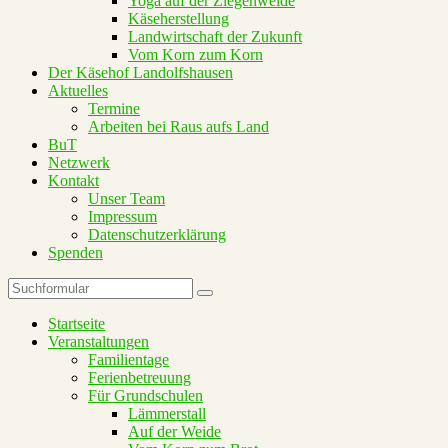
Yoga auf der Ziegenweide
Käseherstellung
Landwirtschaft der Zukunft
Vom Korn zum Korn
Der Käsehof Landolfshausen
Aktuelles
Termine
Arbeiten bei Raus aufs Land
BuT
Netzwerk
Kontakt
Unser Team
Impressum
Datenschutzerklärung
Spenden
Suchen
Startseite
Veranstaltungen
Familientage
Ferienbetreuung
Für Grundschulen
Lämmerstall
Auf der Weide