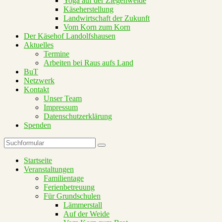
Yoga auf der Ziegenweide
Käseherstellung
Landwirtschaft der Zukunft
Vom Korn zum Korn
Der Käsehof Landolfshausen
Aktuelles
Termine
Arbeiten bei Raus aufs Land
BuT
Netzwerk
Kontakt
Unser Team
Impressum
Datenschutzerklärung
Spenden
Suchen
Startseite
Veranstaltungen
Familientage
Ferienbetreuung
Für Grundschulen
Lämmerstall
Auf der Weide