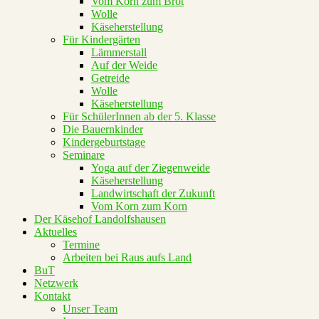
Vom Korn zum Brot
Wolle
Käseherstellung
Für Kindergärten
Lämmerstall
Auf der Weide
Getreide
Wolle
Käseherstellung
Für SchülerInnen ab der 5. Klasse
Die Bauernkinder
Kindergeburtstage
Seminare
Yoga auf der Ziegenweide
Käseherstellung
Landwirtschaft der Zukunft
Vom Korn zum Korn
Der Käsehof Landolfshausen
Aktuelles
Termine
Arbeiten bei Raus aufs Land
BuT
Netzwerk
Kontakt
Unser Team