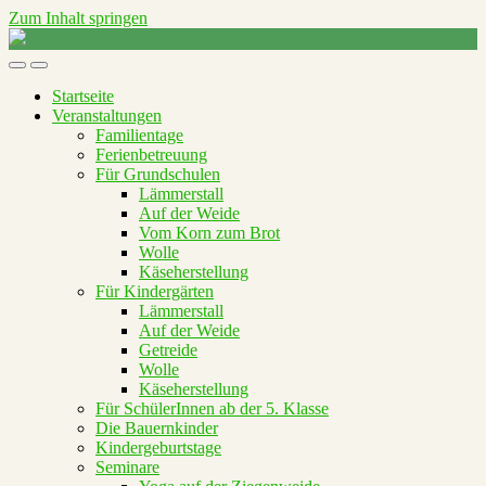
Zum Inhalt springen
Raus
aufs
Mobil-
Suchfeld
Land
Menü
umschalten
Startseite
umschalten
Veranstaltungen
Familientage
Ferienbetreuung
Für Grundschulen
Lämmerstall
Auf der Weide
Vom Korn zum Brot
Wolle
Käseherstellung
Für Kindergärten
Lämmerstall
Auf der Weide
Getreide
Wolle
Käseherstellung
Für SchülerInnen ab der 5. Klasse
Die Bauernkinder
Kindergeburtstage
Seminare